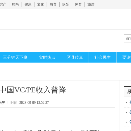
房产
│
时尚
│
健康
│
文化
│
教育
│
娱乐
│
体育
│
旅游
三分钟天下事
实时热点
区县传真
社会民生
要论
，中国VC/PE收入普降
融界
┆
时间:
2023-09-09 13:52:37