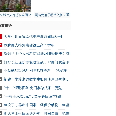
月55城个人房源租金同比
网传龙麻子特招入伍？重
1%，租赁市场量价齐跌
庆消防总队：没接到通知
频道推荐
大学生用肯德基优惠券漏洞诈骗获刑
教育部支持河南省设立高等学校
涨知识！个人出租商铺涉及哪些税费？海
打好长江保护修复攻坚战，17部门联合印
小伙985高校毕业4年后读专科 ，26岁辞
福建一学校老师教学生如何使用卫生巾，
“十一”假期将至 免门票做法不一定适
“一根玉米卖6元”，董宇辉回应“谷贱
鱼没了，养出来国家二级保护动物，鱼塘
浙大博士生回应送外卖：时间自由，能兼