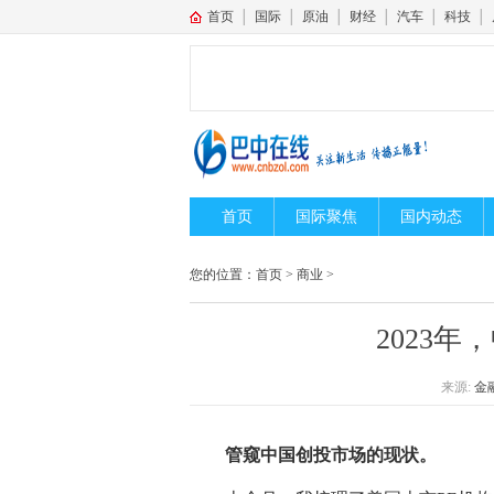
首页
│
国际
│
原油
│
财经
│
汽车
│
科技
│
首页
国际聚焦
国内动态
您的位置：
首页
>
商业
>
2023年
来源:
金
管窥中国创投市场的现状。