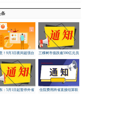
头条
意！9月3日夜间超强台
三棵树市值跌逾590亿元员
“轩岚诺”将进入东海东
工大比例账面浮亏
南
东：5月1日起暂停外省
住院费用跨省直接结算联
猪调入，对猪价有何影
网定点医疗机构达5.73万
响？
家