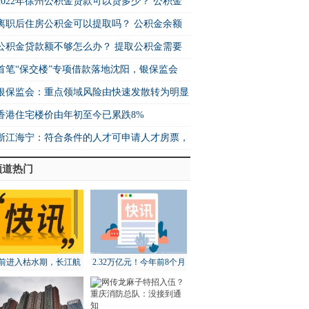
2022年徐州公积金贷款可以贷多少？ 公积金
离职后住房公积金可以提取吗？ 公积金余额
公积金贷款额不够怎么办？ 提取公积金需要
首笔“保交楼”专项借款落地沈阳，银保监会
银保监会：重点领域风险由快速发散转为明显
香港住宅楼价由年初至今已累跌8%
浙江海宁：符合条件的人才可申请人才房票，
频道热门
前进入枯水期，长江航
2.32万亿元！今年前8个月
道局全面部署维护工作
北京地区进出口增长18.3%